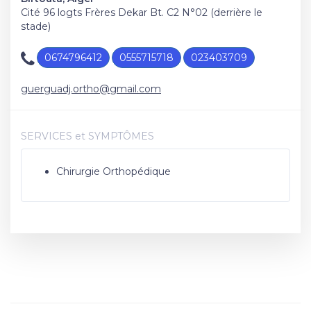
Cité 96 logts Frères Dekar Bt. C2 N°02 (derrière le
stade)
0674796412
0555715718
023403709
guerguadj.ortho@gmail.com
SERVICES et SYMPTÔMES
Chirurgie Orthopédique