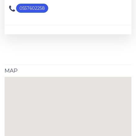
0557602258
MAP