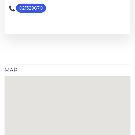
021329870
MAP