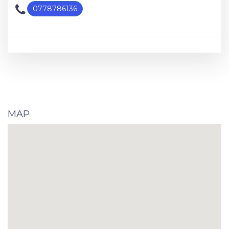
0778786136
MAP