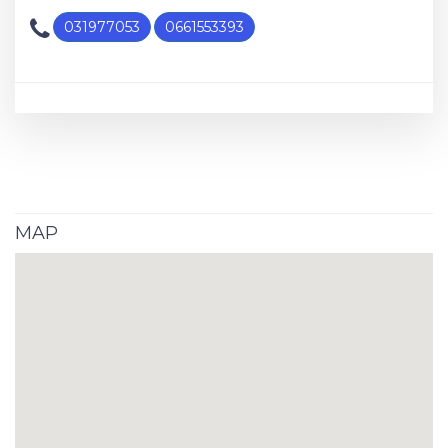
031977053
0661553393
MAP