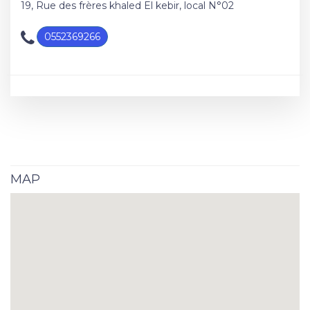
19, Rue des frères khaled El kebir, local N°02
0552369266
MAP