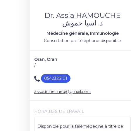
Dr. Assia HAMOUCHE
د. اسيا حموش
Médecine générale, Immunologie
Consultation par téléphone disponible
Oran, Oran
/
0542325101
assounihelmed@gmail.com
HORAIRES DE TRAVAIL
Disponible pour la télémédecine à titre de