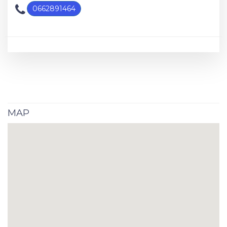
0662891464
MAP