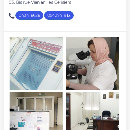
03, Bis rue Vianiani les Cerisiers
043416626
0542741912