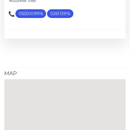
Nouvelle Ville
0553009916
026113916
MAP