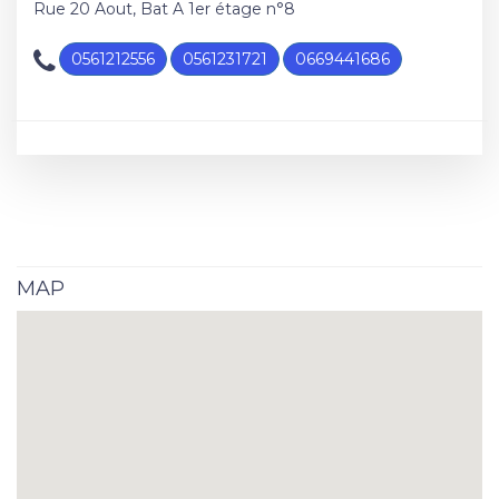
Rue 20 Aout, Bat A 1er étage n°8
0561212556
0561231721
0669441686
MAP