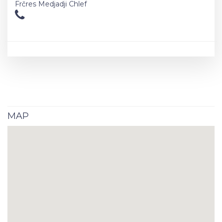
Frčres Medjadji Chlef
MAP