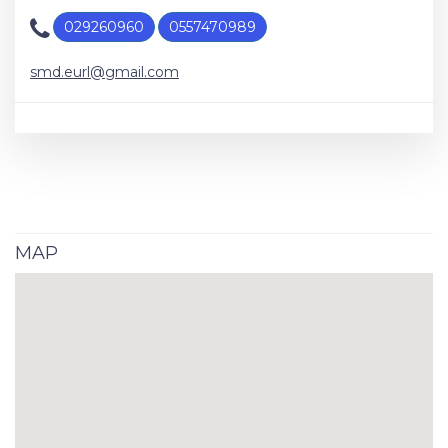
029260960
0557470989
smd.eurl@gmail.com
MAP