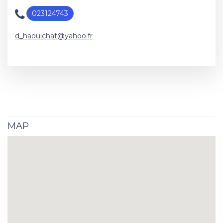
023124743
d_haouichat@yahoo.fr
MAP