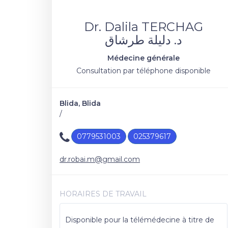
Dr. Dalila TERCHAG
د. دليلة طرشاق
Médecine générale
Consultation par téléphone disponible
Blida, Blida
/
0779531003
025379617
dr.robai.m@gmail.com
HORAIRES DE TRAVAIL
Disponible pour la télémédecine à titre de