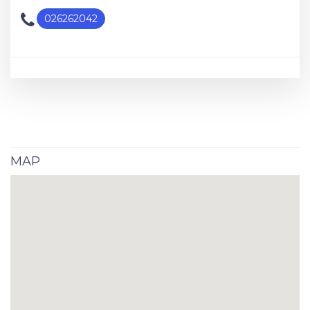
026262042
MAP