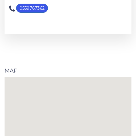
0559767362
MAP