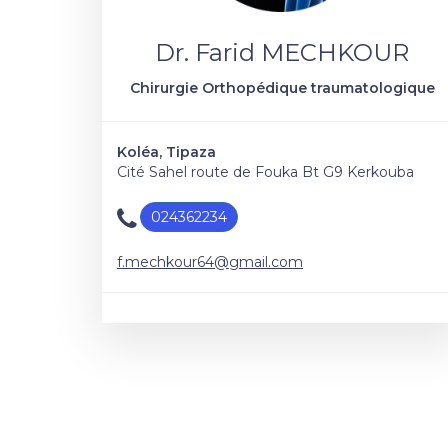
Dr. Farid MECHKOUR
Chirurgie Orthopédique traumatologique
Koléa, Tipaza
Cité Sahel route de Fouka Bt G9 Kerkouba
024362234
f.mechkour64@gmail.com