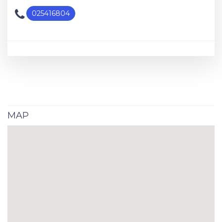
025416804
MAP