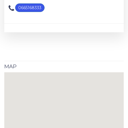
0665168333
MAP