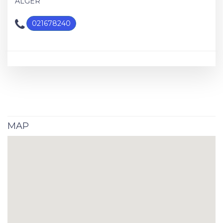
ALGER
021678240
MAP