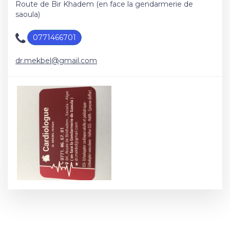
Route de Bir Khadem (en face la gendarmerie de
saoula)
0771466701
dr.mekbel@gmail.com