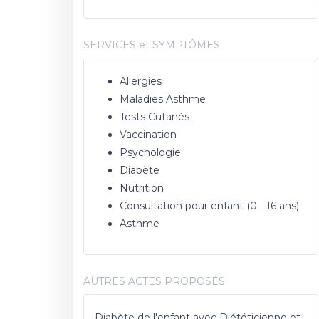
SERVICES et SYMPTÔMES
Allergies
Maladies Asthme
Tests Cutanés
Vaccination
Psychologie
Diabète
Nutrition
Consultation pour enfant (0 - 16 ans)
Asthme
AUTRES ACTES PROPOSÉS
-Diabète de l'enfant avec Diététicienne et