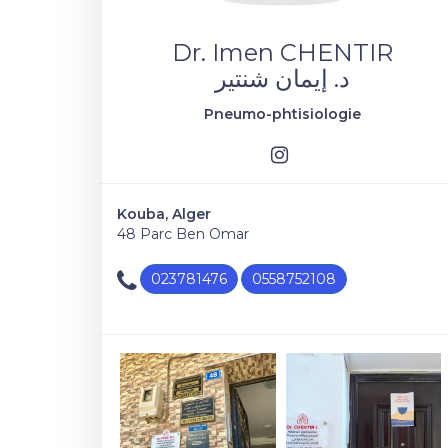
Dr. Imen CHENTIR
د. إيمان شنتير
Pneumo-phtisiologie
Kouba, Alger
48 Parc Ben Omar
023781476
0558752108