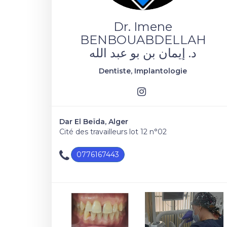
Dr. Imene
BENBOUABDELLAH
د. إيمان بن بو عبد الله
Dentiste, Implantologie
Dar El Beïda, Alger
Cité des travailleurs lot 12 n°02
0776167443