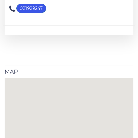
021929247
MAP