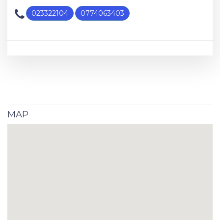
023322104
0774063403
MAP