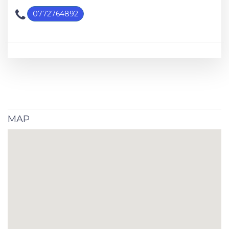
0772764892
MAP