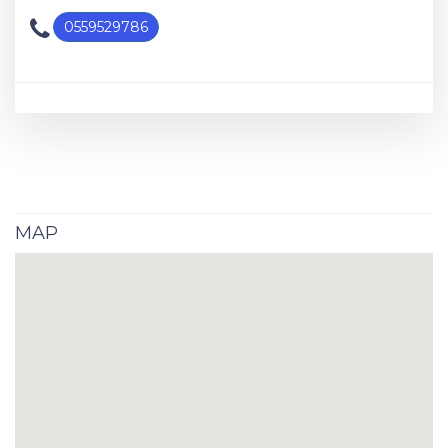
0559529786
MAP