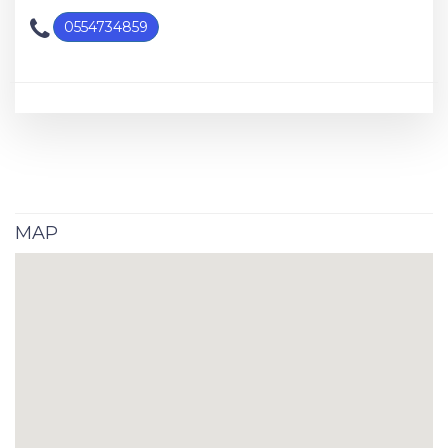
0554734859
MAP