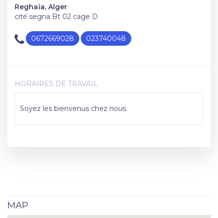
Reghaïa, Alger
cité segna Bt 02 cage D
0672669028
023740048
HORAIRES DE TRAVAIL
Soyez les bienvenus chez nous
MAP