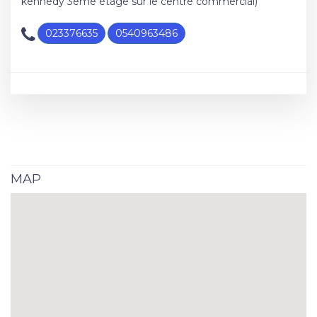
kennedy 3eme étage sur le centre commercial)
023376635
0540963486
MAP