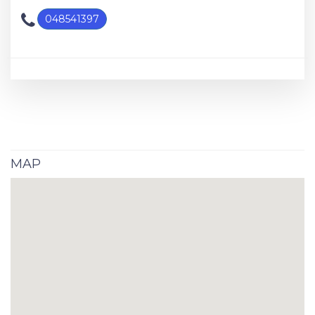
048541397
MAP