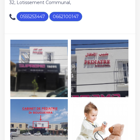
32, Lotissement Communal,
0555253447
0662100147