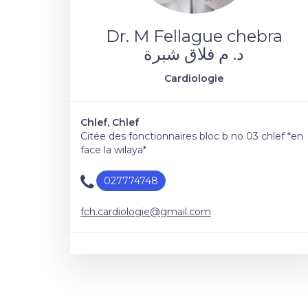
Dr. M Fellague chebra
د. م فلاق شبرة
Cardiologie
Chlef, Chlef
Citée des fonctionnaires bloc b no 03 chlef *en
face la wilaya*
027774748
fch.cardiologie@gmail.com