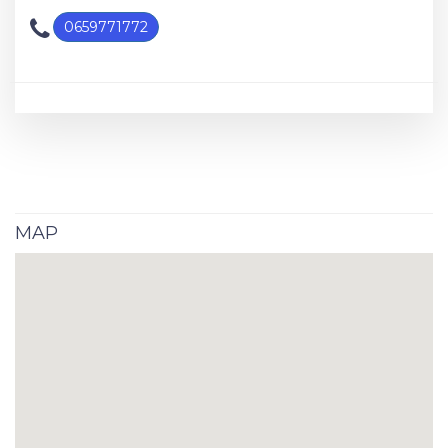
0659771772
MAP