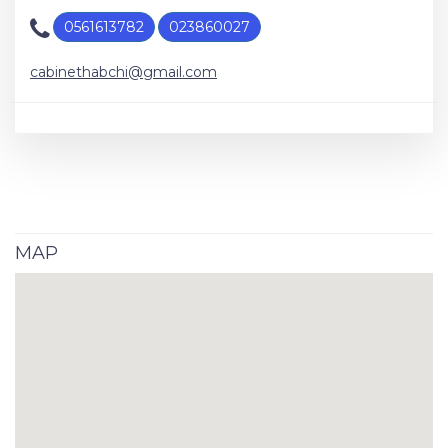
0561613782
023860027
cabinethabchi@gmail.com
MAP