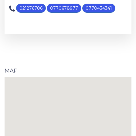
021276706
0770678977
0770434341
MAP