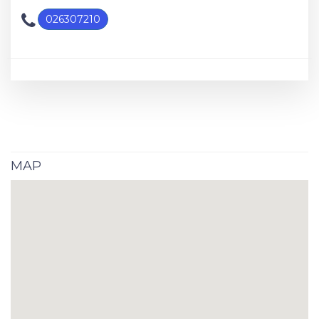
026307210
MAP