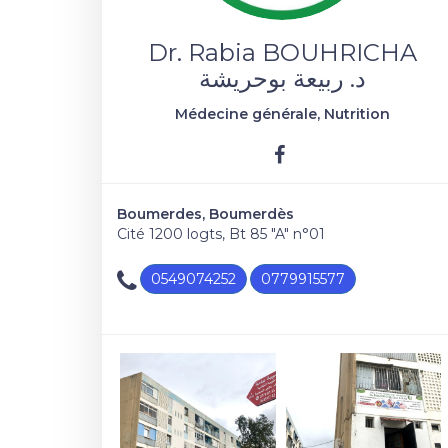
Dr. Rabia BOUHRICHA
د. ربيعة بوحريشة
Médecine générale, Nutrition
Boumerdes, Boumerdès
Cité 1200 logts, Bt 85 "A" n°01
0549074252
0779915577