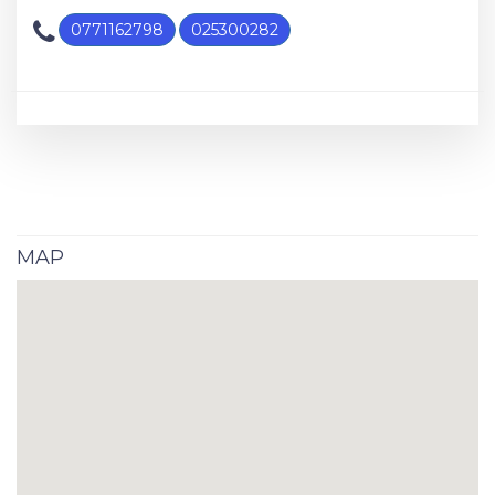
0771162798
025300282
MAP