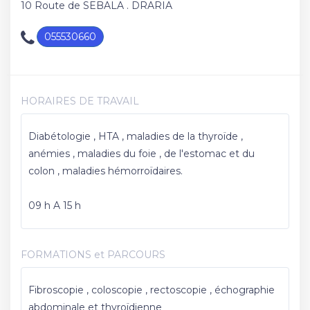
10 Route de SEBALA . DRARIA
055530660
HORAIRES DE TRAVAIL
Diabétologie , HTA , maladies de la thyroïde ,
anémies , maladies du foie , de l'estomac et du
colon , maladies hémorroïdaires.
09 h A 15 h
FORMATIONS et PARCOURS
Fibroscopie , coloscopie , rectoscopie , échographie
abdominale et thyroïdienne