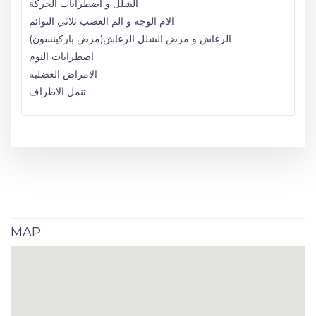
الشلل و اضطرابات الحركة
الام الوجه و الم العصب ثلاثي التوائم
الرعاش و مرض الشلل الرعاش(مرض باركينسون)
اضطرابات النوم
الامراض العضلية
تنمل الاطراف
MAP