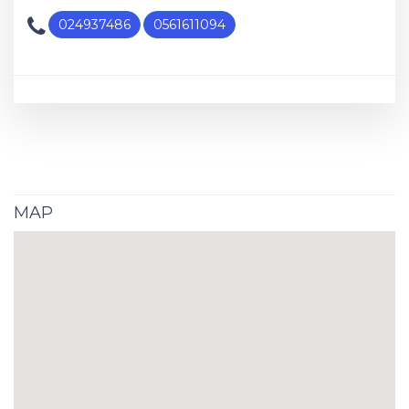
024937486
0561611094
MAP