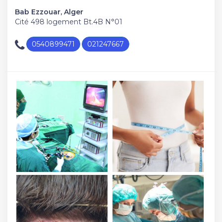
Bab Ezzouar, Alger
Cité 498 logement Bt.4B N°01
0540899471
021247667