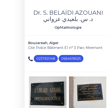
Dr. S. BELAÏDI AZOUANI
د. س. بلعيدي عزواني
Ophtalmologie
Bouzareah, Alger
Cité Police Bâtiment E1 n° 3 Parc Miremont
023192048
0664618525