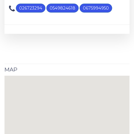
026723294
0549824618
0675994950
MAP