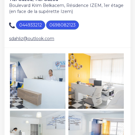
Boulevard Krim Belkacem, Résidence IZEM, 1er étage
(en face de la supérette Izem)
044933212
0698082123
sdahliz@outlook.com