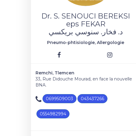
Dr. S. SENOUCI BEREKSI
eps FEKAR
د. فخار. سنوسي بريكسي
Pneumo-phtisiologie, Allergologie
Remchi, Tlemcen
33, Rue Didouche Mourad, en face la nouvelle
BNA.
0699509003
043437266
0554982994