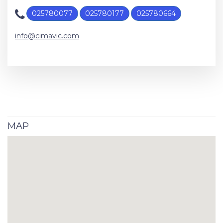
025780077
025780177
025780664
info@cimavic.com
MAP